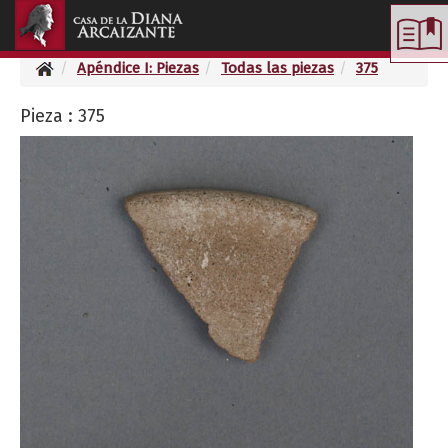
Toggle
navigation
Apéndice I: Piezas
Todas las piezas
375
Pieza : 375