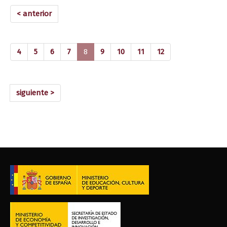
< anterior
(current)
4
5
6
7
8
9
10
11
12
siguiente >