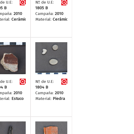
de U.E:
Nº de U.E:
05 B
1805 B
mpaña:
2010
Campaña:
2010
erial:
Cerámica
Material:
Cerámica
de U.E:
Nº de U.E:
04 B
1804 B
mpaña:
2010
Campaña:
2010
erial:
Estuco
Material:
Piedra