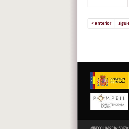
< anterior
sigui
MINECO HAR2014-53170