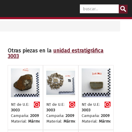
Otras piezas en la
unidad estratigráfica
3003
Nº de U.E:
Nº de U.E:
Nº de U.E:
3003
3003
3003
Campaña:
2009
Campaña:
2009
Campaña:
2009
Material:
Mármol y estuco
Material:
Mármol
Material:
Mármol