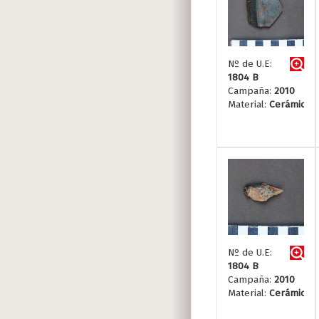
Nº de U.E:
1804 B
Campaña:
2010
Material:
Cerámica
Nº de U.E:
1804 B
Campaña:
2010
Material:
Cerámica