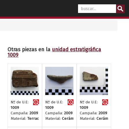
Otras piezas en la
unidad estratigráfica
1009
Nº de U.E:
Nº de U.E:
Nº de U.E:
1009
1009
1009
Campaña:
2009
Campaña:
2009
Campaña:
2009
Material:
Terracotta
Material:
Cerámica
Material:
Cerámica