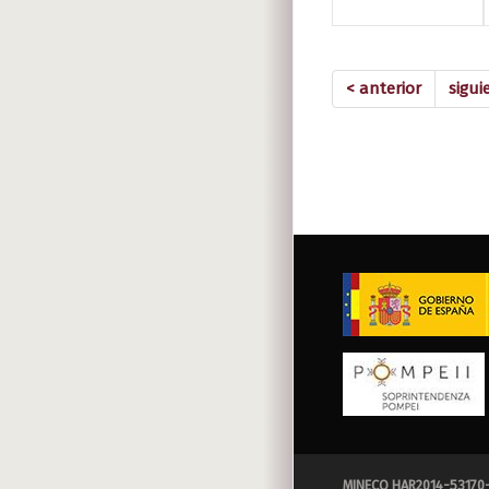
< anterior
sigui
MINECO HAR2014-53170