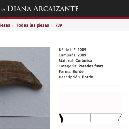
Toggle
navigation
Piezas
Todas las piezas
739
Nº de U.E:
1009
Campaña:
2009
Material:
Cerámica
Categoría:
Paredes finas
Forma:
Borde
Descripción:
Borde