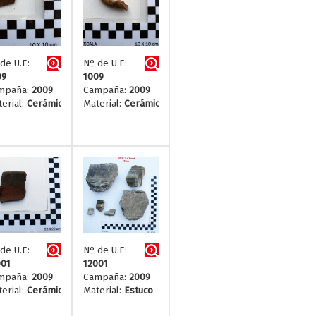
de U.E:
Nº de U.E:
09
1009
mpaña:
2009
Campaña:
2009
erial:
Cerámica
Material:
Cerámica
de U.E:
Nº de U.E:
001
12001
mpaña:
2009
Campaña:
2009
erial:
Cerámica
Material:
Estuco