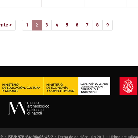
(current)
ente >
1
2
3
4
5
6
7
8
9
-P
•
ISBN: 978-84-96406-45-2
• Fecha de edición: julio 2017 • Última actualiza