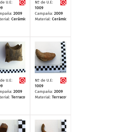
de U.E:
Nº de U.E:
09
1009
mpaña:
2009
Campaña:
2009
erial:
Cerámica
Material:
Cerámica
de U.E:
Nº de U.E:
09
1009
mpaña:
2009
Campaña:
2009
erial:
Terracotta
Material:
Terracotta