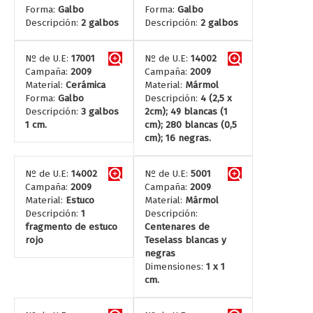
Forma:
Galbo
Forma:
Galbo
Descripción:
2 galbos
Descripción:
2 galbos
Nº de U.E:
17001
Nº de U.E:
14002
Campaña:
2009
Campaña:
2009
Material:
Cerámica
Material:
Mármol
Forma:
Galbo
Descripción:
4 (2,5 x
Descripción:
3 galbos
2cm); 49 blancas (1
1 cm.
cm); 280 blancas (0,5
cm); 16 negras.
Nº de U.E:
14002
Nº de U.E:
5001
Campaña:
2009
Campaña:
2009
Material:
Estuco
Material:
Mármol
Descripción:
1
Descripción:
fragmento de estuco
Centenares de
rojo
Teselass blancas y
negras
Dimensiones:
1 x 1
cm.