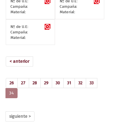
Nº de U.E:
Nº de U.E:
Campaña:
Campaña:
Material:
Material:
Nº de U.E:
Campaña:
Material:
< anterior
26
27
28
29
30
31
32
33
(current)
34
siguiente >