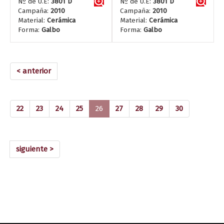
Nº de U.E:
3801 D
Nº de U.E:
3801 D
Campaña:
2010
Campaña:
2010
Material:
Cerámica
Material:
Cerámica
Forma:
Galbo
Forma:
Galbo
< anterior
(current)
22
23
24
25
26
27
28
29
30
siguiente >