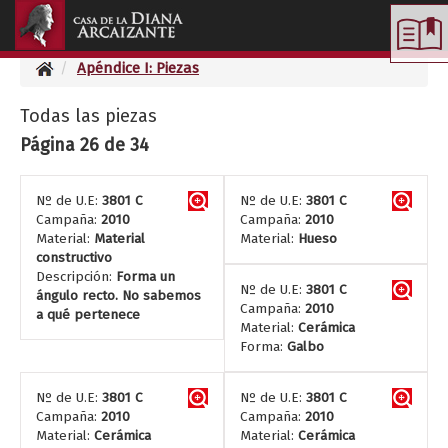
Toggle
navigation
Apéndice I: Piezas
Todas las piezas
Página 26 de 34
Nº de U.E:
3801 C
Nº de U.E:
3801 C
Campaña:
2010
Campaña:
2010
Material:
Material
Material:
Hueso
constructivo
Descripción:
Forma un
Nº de U.E:
3801 C
ángulo recto. No sabemos
Campaña:
2010
a qué pertenece
Material:
Cerámica
Forma:
Galbo
Nº de U.E:
3801 C
Nº de U.E:
3801 C
Campaña:
2010
Campaña:
2010
Material:
Cerámica
Material:
Cerámica