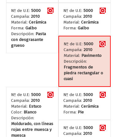
Nº de U.E:
5000
Nº de U.E:
5000
Campaña:
2010
Campaña:
2010
Material:
Cerámica
Material:
Cerámica
Forma:
Galbo
Forma:
Galbo
Descripción:
Pasta
con desgrasante
Nº de U.E:
5000
grueso
Campaña:
2010
Material:
Pavimento
Descripción:
Fragmentos de
piedra rectangular o
cuasi
Nº de U.E:
5000
Nº de U.E:
5000
Campaña:
2010
Campaña:
2010
Material:
Estuco
Material:
Cerámica
Color:
Blanco
Forma:
Pie
Descripción:
Moldurado, con líneas
Nº de U.E:
5000
rojas entre muesca y
Campaña:
2010
muesca