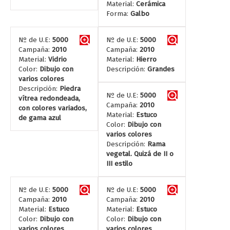
Material:
Cerámica
Forma:
Galbo
Nº de U.E:
5000
Nº de U.E:
5000
Campaña:
2010
Campaña:
2010
Material:
Vidrio
Material:
Hierro
Color:
Dibujo con
Descripción:
Grandes
varios colores
Descripción:
Piedra
Nº de U.E:
5000
vítrea redondeada,
Campaña:
2010
con colores variados,
Material:
Estuco
de gama azul
Color:
Dibujo con
varios colores
Descripción:
Rama
vegetal. Quizá de II o
III estilo
Nº de U.E:
5000
Nº de U.E:
5000
Campaña:
2010
Campaña:
2010
Material:
Estuco
Material:
Estuco
Color:
Dibujo con
Color:
Dibujo con
varios colores
varios colores