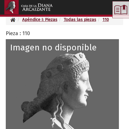
Toggle
navigation
Apéndice I: Piezas
Todas las piezas
110
Pieza : 110
Imagen no disponible