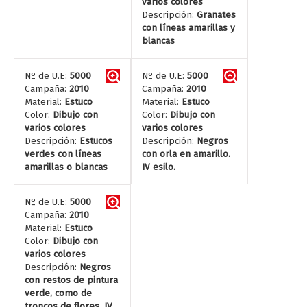
varios colores
Descripción:
Granates
con líneas amarillas y
blancas
Nº de U.E:
5000
Nº de U.E:
5000
Campaña:
2010
Campaña:
2010
Material:
Estuco
Material:
Estuco
Color:
Dibujo con
Color:
Dibujo con
varios colores
varios colores
Descripción:
Estucos
Descripción:
Negros
verdes con líneas
con orla en amarillo.
amarillas o blancas
IV esilo.
Nº de U.E:
5000
Campaña:
2010
Material:
Estuco
Color:
Dibujo con
varios colores
Descripción:
Negros
con restos de pintura
verde, como de
troncos de flores. IV