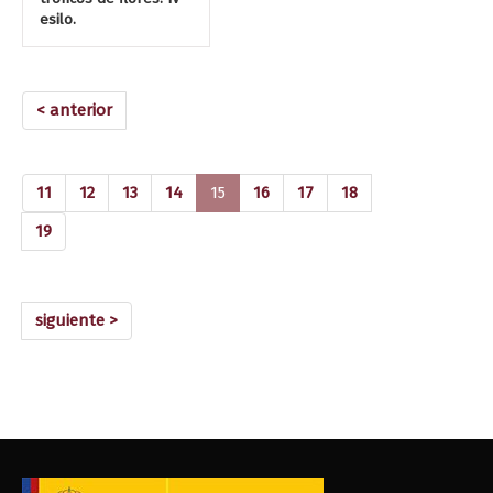
esilo.
< anterior
(current)
11
12
13
14
15
16
17
18
19
siguiente >