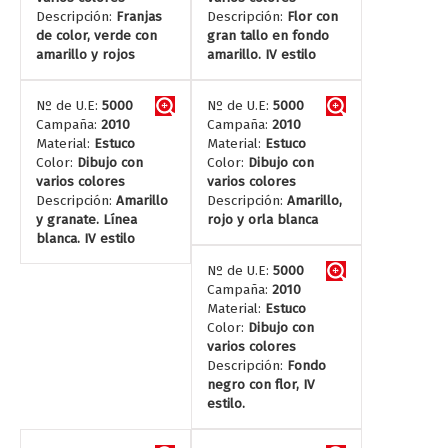
Descripción:
Franjas
Descripción:
Flor con
de color, verde con
gran tallo en fondo
amarillo y rojos
amarillo. IV estilo
Nº de U.E:
5000
Nº de U.E:
5000
Campaña:
2010
Campaña:
2010
Material:
Estuco
Material:
Estuco
Color:
Dibujo con
Color:
Dibujo con
varios colores
varios colores
Descripción:
Amarillo
Descripción:
Amarillo,
y granate. Línea
rojo y orla blanca
blanca. IV estilo
Nº de U.E:
5000
Campaña:
2010
Material:
Estuco
Color:
Dibujo con
varios colores
Descripción:
Fondo
negro con flor, IV
estilo.