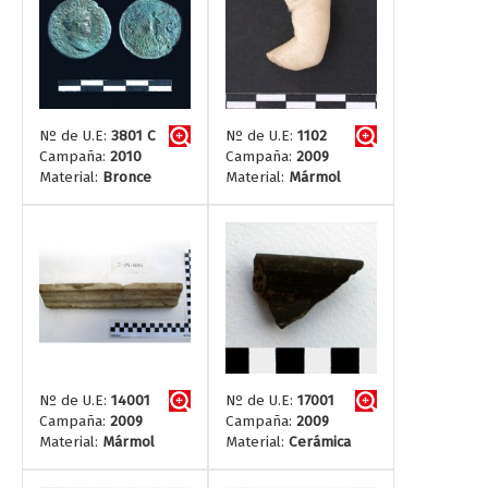
Nº de U.E:
3801 C
Nº de U.E:
1102
Campaña:
2010
Campaña:
2009
Material:
Bronce
Material:
Mármol
Nº de U.E:
14001
Nº de U.E:
17001
Campaña:
2009
Campaña:
2009
Material:
Mármol
Material:
Cerámica