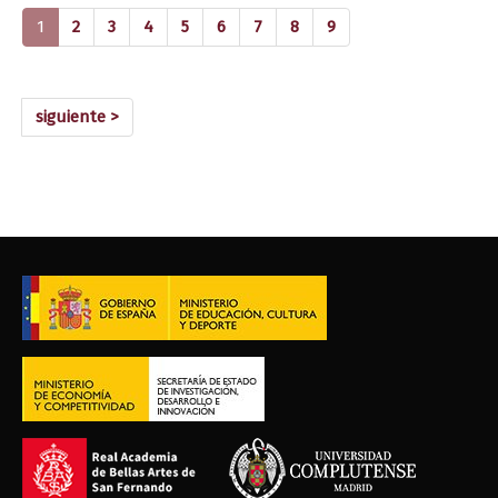
(current)
1
2
3
4
5
6
7
8
9
siguiente >