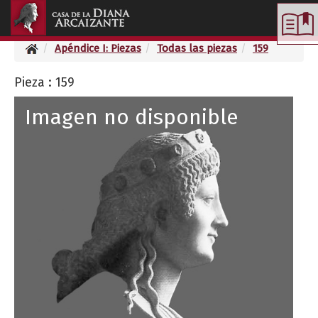
Toggle
navigation
Apéndice I: Piezas
Todas las piezas
159
Pieza : 159
Imagen no disponible