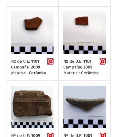
Nº de U.E:
1101
Nº de U.E:
1101
Campaña:
2009
Campaña:
2009
Material:
Cerámica
Material:
Cerámica
Nº de U.E:
1009
Nº de U.E:
1009