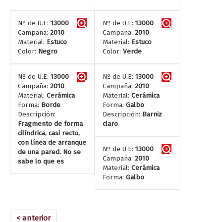
Nº de U.E:
13000
Nº de U.E:
13000
Campaña:
2010
Campaña:
2010
Material:
Estuco
Material:
Estuco
Color:
Negro
Color:
Verde
Nº de U.E:
13000
Nº de U.E:
13000
Campaña:
2010
Campaña:
2010
Material:
Cerámica
Material:
Cerámica
Forma:
Borde
Forma:
Galbo
Descripción:
Descripción:
Barniz
Fragmento de forma
claro
cilíndrica, casi recto,
con línea de arranque
Nº de U.E:
13000
de una pared. No se
Campaña:
2010
sabe lo que es
Material:
Cerámica
Forma:
Galbo
< anterior