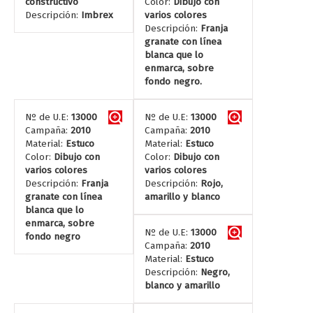
constructivo
Color:
Dibujo con
Descripción:
Imbrex
varios colores
Descripción:
Franja
granate con línea
blanca que lo
enmarca, sobre
fondo negro.
Nº de U.E:
13000
Nº de U.E:
13000
Campaña:
2010
Campaña:
2010
Material:
Estuco
Material:
Estuco
Color:
Dibujo con
Color:
Dibujo con
varios colores
varios colores
Descripción:
Franja
Descripción:
Rojo,
granate con línea
amarillo y blanco
blanca que lo
enmarca, sobre
Nº de U.E:
13000
fondo negro
Campaña:
2010
Material:
Estuco
Descripción:
Negro,
blanco y amarillo