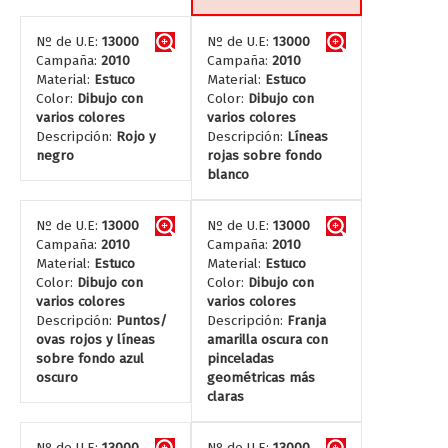
Nº de U.E:
13000
Nº de U.E:
13000
Campaña:
2010
Campaña:
2010
Material:
Estuco
Material:
Estuco
Color:
Dibujo con
Color:
Dibujo con
varios colores
varios colores
Descripción:
Rojo y
Descripción:
Líneas
negro
rojas sobre fondo
blanco
Nº de U.E:
13000
Nº de U.E:
13000
Campaña:
2010
Campaña:
2010
Material:
Estuco
Material:
Estuco
Color:
Dibujo con
Color:
Dibujo con
varios colores
varios colores
Descripción:
Puntos/
Descripción:
Franja
ovas rojos y líneas
amarilla oscura con
sobre fondo azul
pinceladas
oscuro
geométricas más
claras
Nº de U.E:
13000
Nº de U.E:
13000