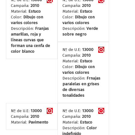
Campaña:
2010
Campaña:
2010
Material:
Estuco
Material:
Estuco
Color:
Dibujo con
Color:
Dibujo con
varios colores
varios colores
Descripción:
Franjas
Descripción:
Verde
amarillas, roja y
sobre negro
líneas curvas que
forman una cenfa de
Nº de U.E:
13000
color blanco
Campaña:
2010
Material:
Estuco
Color:
Dibujo con
varios colores
Descripción:
Frnajas
paralelas en grises
de diversas
tonalidades
Nº de U.E:
13000
Nº de U.E:
13000
Campaña:
2010
Campaña:
2010
Material:
Pavimento
Material:
Estuco
Descripción:
Color
indefinido