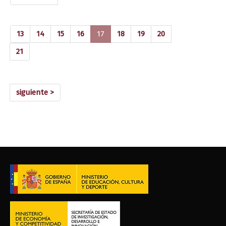
(current)
13
14
15
16
17
18
19
20
21
siguiente >