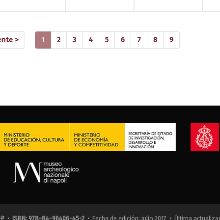
(current)
ente >
1
2
3
4
5
6
7
8
9
-P
•
ISBN: 978-84-96406-45-2
• Fecha de edición: julio 2017 • Última actualiza