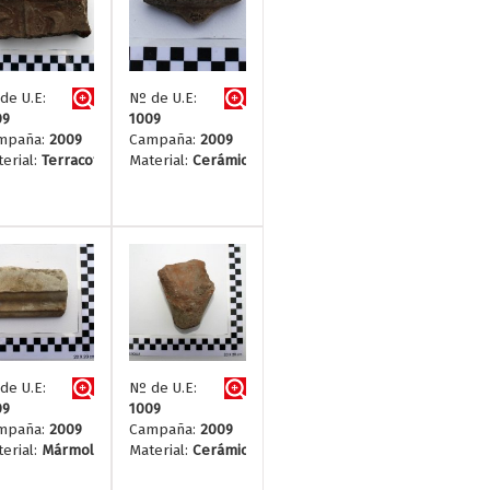
de U.E:
Nº de U.E:
09
1009
mpaña:
2009
Campaña:
2009
erial:
Terracotta
Material:
Cerámica
de U.E:
Nº de U.E:
09
1009
mpaña:
2009
Campaña:
2009
erial:
Mármol
Material:
Cerámica