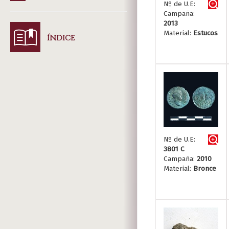
Nº de U.E:
Campaña:
2013
Material:
Estucos
ÍNDICE
Nº de U.E:
3801 C
Campaña:
2010
Material:
Bronce