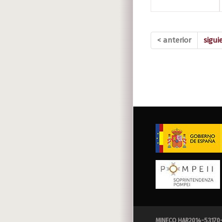
< anterior
sigui
MINECO HAR2014-53170