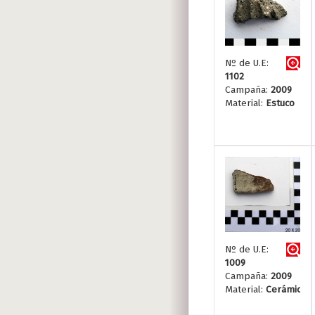
Nº de U.E:
1102
Campaña:
2009
Material:
Estuco
Nº de U.E:
1009
Campaña:
2009
Material:
Cerámica