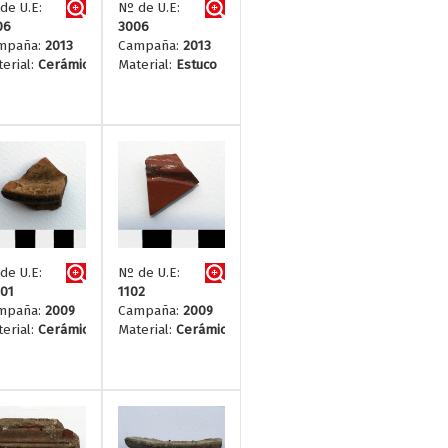
de U.E:
Nº de U.E:
06
3006
mpaña:
2013
Campaña:
2013
erial:
Cerámica
Material:
Estuco
de U.E:
Nº de U.E:
01
1102
mpaña:
2009
Campaña:
2009
erial:
Cerámica
Material:
Cerámica