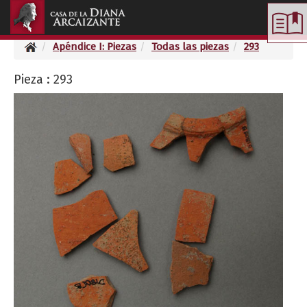
Toggle
navigation
Apéndice I: Piezas
Todas las piezas
293
Pieza : 293