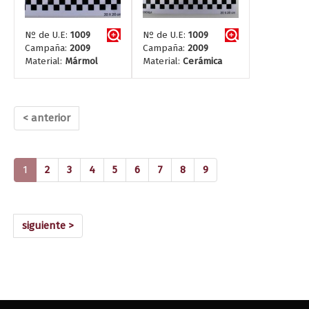
Nº de U.E:
1009
Nº de U.E:
1009
Campaña:
2009
Campaña:
2009
Material:
Mármol
Material:
Cerámica
< anterior
(current)
1
2
3
4
5
6
7
8
9
siguiente >