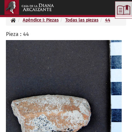
Toggle
navigation
Apéndice I: Piezas
Todas las piezas
44
Pieza : 44