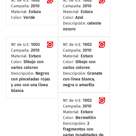
Nº de U.E:
1002
Nº de U.E:
1002
Campaña:
2010
Campaña:
2010
Material:
Estuco
Material:
Estuco
Color:
Verde
Color:
Azul
Descripción:
celeste
oscuro
Nº de U.E:
1002
Nº de U.E:
1002
Campaña:
2010
Campaña:
2010
Material:
Estuco
Material:
Estuco
Color:
Dibujo con
Color:
Dibujo con
varios colores
varios colores
Descripción:
Negros
Descripción:
Granate
con pinceladas rojas
con línea blanca,
y uno con una línea
negra o amarilla
blanca
Nº de U.E:
1002
Campaña:
2010
Material:
Estuco
Color:
Bermellón
Descripción:
2
fragmentos con
varias tonalidades de