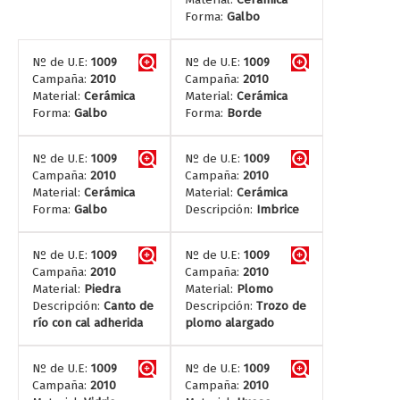
Forma:
Galbo
Nº de U.E:
1009
Nº de U.E:
1009
Campaña:
2010
Campaña:
2010
Material:
Cerámica
Material:
Cerámica
Forma:
Galbo
Forma:
Borde
Nº de U.E:
1009
Nº de U.E:
1009
Campaña:
2010
Campaña:
2010
Material:
Cerámica
Material:
Cerámica
Forma:
Galbo
Descripción:
Imbrice
Nº de U.E:
1009
Nº de U.E:
1009
Campaña:
2010
Campaña:
2010
Material:
Piedra
Material:
Plomo
Descripción:
Canto de
Descripción:
Trozo de
río con cal adherida
plomo alargado
Nº de U.E:
1009
Nº de U.E:
1009
Campaña:
2010
Campaña:
2010