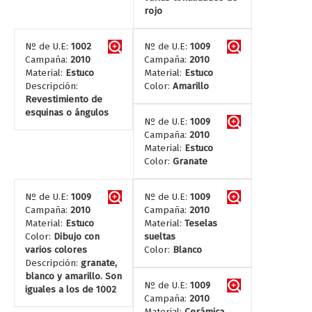
rojo
Nº de U.E:
1002
Nº de U.E:
1009
Campaña:
2010
Campaña:
2010
Material:
Estuco
Material:
Estuco
Descripción:
Color:
Amarillo
Revestimiento de
esquinas o ángulos
Nº de U.E:
1009
Campaña:
2010
Material:
Estuco
Color:
Granate
Nº de U.E:
1009
Nº de U.E:
1009
Campaña:
2010
Campaña:
2010
Material:
Estuco
Material:
Teselas
Color:
Dibujo con
sueltas
varios colores
Color:
Blanco
Descripción:
granate,
blanco y amarillo. Son
Nº de U.E:
1009
iguales a los de 1002
Campaña:
2010
Material:
Cerámica