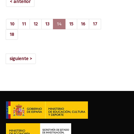
< anterior
(current)
10
11
12
13
14
15
16
17
18
siguiente >