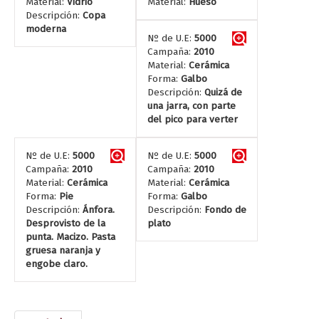
Material:
Vidrio
Material:
Hueso
Descripción:
Copa
moderna
Nº de U.E:
5000
Campaña:
2010
Material:
Cerámica
Forma:
Galbo
Descripción:
Quizá de
una jarra, con parte
del pico para verter
Nº de U.E:
5000
Nº de U.E:
5000
Campaña:
2010
Campaña:
2010
Material:
Cerámica
Material:
Cerámica
Forma:
Pie
Forma:
Galbo
Descripción:
Ánfora.
Descripción:
Fondo de
Desprovisto de la
plato
punta. Macizo. Pasta
gruesa naranja y
engobe claro.