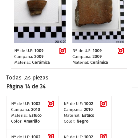
Nº de U.E:
1009
Nº de U.E:
1009
Campaña:
2009
Campaña:
2009
Material:
Cerámica
Material:
Cerámica
Todas las piezas
Página 14 de 34
Nº de U.E:
1002
Nº de U.E:
1002
Campaña:
2010
Campaña:
2010
Material:
Estuco
Material:
Estuco
Color:
Amarillo
Color:
Negro
Nº de U.E:
1002
Nº de U.E:
1002