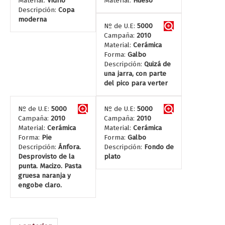
Material:
Vidrio
Material:
Hueso
Descripción:
Copa
moderna
Nº de U.E:
5000
Campaña:
2010
Material:
Cerámica
Forma:
Galbo
Descripción:
Quizá de
una jarra, con parte
del pico para verter
Nº de U.E:
5000
Nº de U.E:
5000
Campaña:
2010
Campaña:
2010
Material:
Cerámica
Material:
Cerámica
Forma:
Pie
Forma:
Galbo
Descripción:
Ánfora.
Descripción:
Fondo de
Desprovisto de la
plato
punta. Macizo. Pasta
gruesa naranja y
engobe claro.