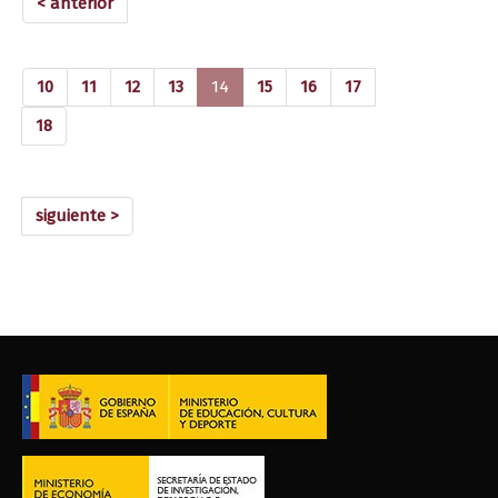
< anterior
(current)
10
11
12
13
14
15
16
17
18
siguiente >