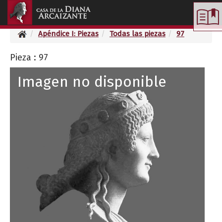
Toggle
navigation
Apéndice I: Piezas
Todas las piezas
97
Pieza : 97
Imagen no disponible