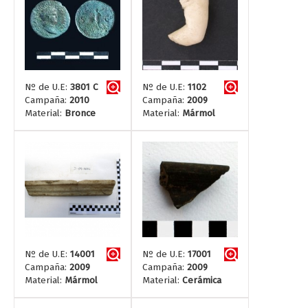
Nº de U.E:
3801 C
Nº de U.E:
1102
Campaña:
2010
Campaña:
2009
Material:
Bronce
Material:
Mármol
Nº de U.E:
14001
Nº de U.E:
17001
Campaña:
2009
Campaña:
2009
Material:
Mármol
Material:
Cerámica