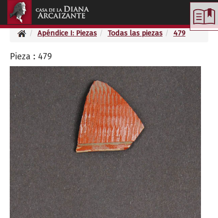
Toggle
navigation
Apéndice I: Piezas
Todas las piezas
479
Pieza : 479