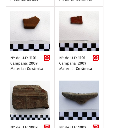
Nº de U.E:
1101
Nº de U.E:
1101
Campaña:
2009
Campaña:
2009
Material:
Cerámica
Material:
Cerámica
Nº de U.E:
1009
Nº de U.E:
1009