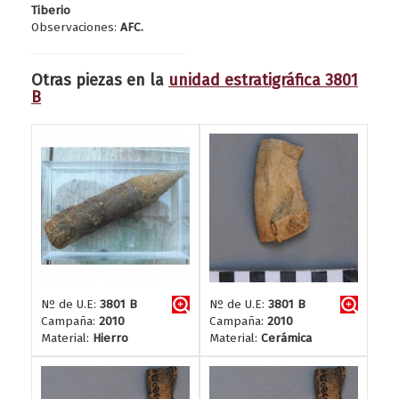
Tiberio
Observaciones:
AFC.
Otras piezas en la
unidad estratigráfica 3801
B
Nº de U.E:
3801 B
Nº de U.E:
3801 B
Campaña:
2010
Campaña:
2010
Material:
Hierro
Material:
Cerámica