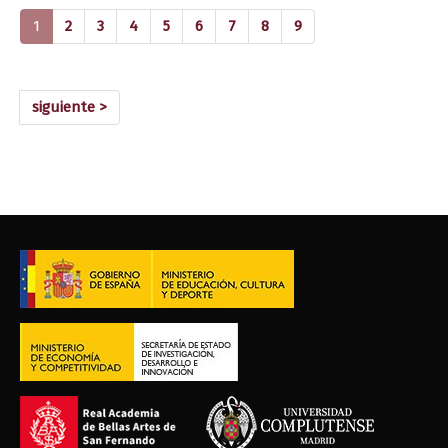
(current)
1
2
3
4
5
6
7
8
9
siguiente >