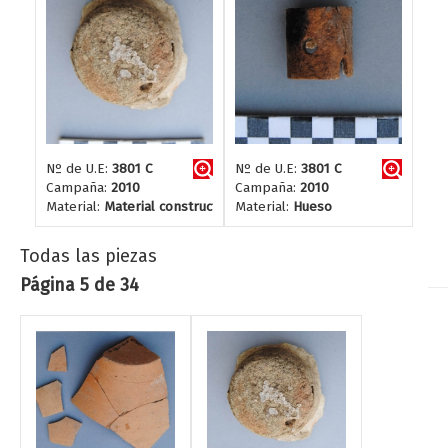
Nº de U.E:
3801 C
Nº de U.E:
3801 C
Campaña:
2010
Campaña:
2010
Material:
Material constructivo
Material:
Hueso
Todas las piezas
Página 5 de 34