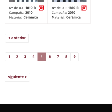
Nº de U.E:
1810 B
Nº de U.E:
1810 B
Campaña:
2010
Campaña:
2010
Material:
Cerámica
Material:
Cerámica
< anterior
(current)
1
2
3
4
5
6
7
8
9
siguiente >