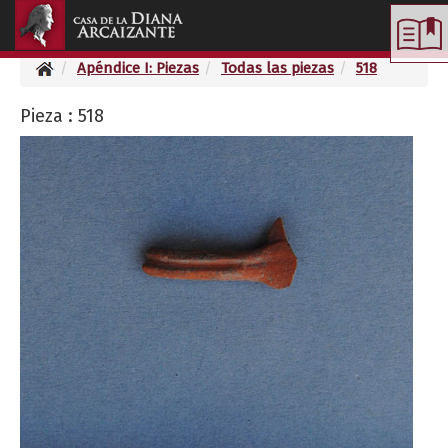
Toggle
navigation
Apéndice I: Piezas
Todas las piezas
518
Pieza : 518