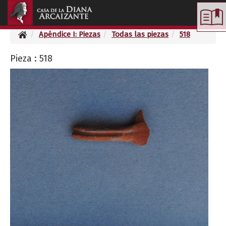
Toggle
navigation
Apéndice I: Piezas
Todas las piezas
518
Pieza : 518