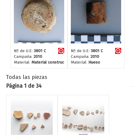
Nº de U.E:
3801 C
Nº de U.E:
3801 C
Campaña:
2010
Campaña:
2010
Material:
Material constructivo
Material:
Hueso
Todas las piezas
Página 1 de 34