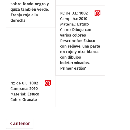
sobre fondo negro y
quizá también verde.
Nº de U.E:
1002
Franja roja a la
Campaña:
2010
derecha
Material:
Estuco
Color:
Dibujo con
varios colores
Descripción:
Estuco
con relieve, una parte
en rojo y otra blanca
con dibujos
indeterminados.
Primer estilo?
Nº de U.E:
1002
Campaña:
2010
Material:
Estuco
Color:
Granate
< anterior