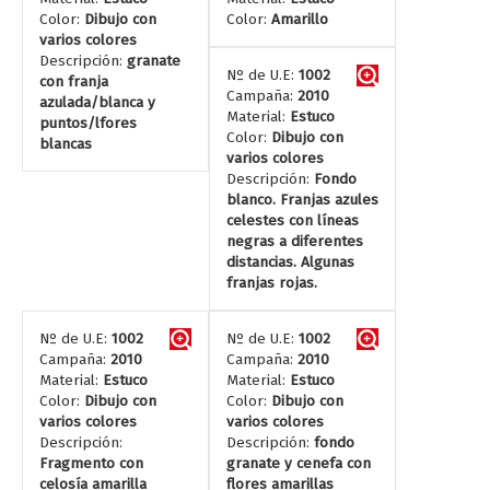
Color:
Dibujo con
Color:
Amarillo
varios colores
Descripción:
granate
Nº de U.E:
1002
con franja
Campaña:
2010
azulada/blanca y
Material:
Estuco
puntos/lfores
Color:
Dibujo con
blancas
varios colores
Descripción:
Fondo
blanco. Franjas azules
celestes con líneas
negras a diferentes
distancias. Algunas
franjas rojas.
Nº de U.E:
1002
Nº de U.E:
1002
Campaña:
2010
Campaña:
2010
Material:
Estuco
Material:
Estuco
Color:
Dibujo con
Color:
Dibujo con
varios colores
varios colores
Descripción:
Descripción:
fondo
Fragmento con
granate y cenefa con
celosía amarilla
flores amarillas