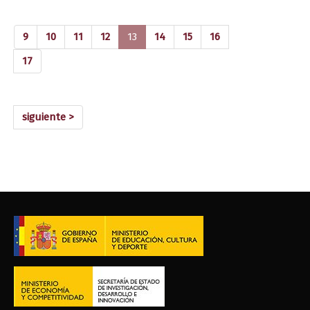
(current)
9
10
11
12
13
14
15
16
17
siguiente >