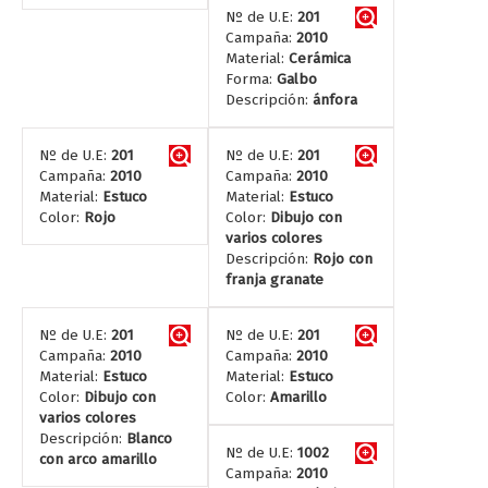
Nº de U.E:
201
Campaña:
2010
Material:
Cerámica
Forma:
Galbo
Descripción:
ánfora
Nº de U.E:
201
Nº de U.E:
201
Campaña:
2010
Campaña:
2010
Material:
Estuco
Material:
Estuco
Color:
Rojo
Color:
Dibujo con
varios colores
Descripción:
Rojo con
franja granate
Nº de U.E:
201
Nº de U.E:
201
Campaña:
2010
Campaña:
2010
Material:
Estuco
Material:
Estuco
Color:
Dibujo con
Color:
Amarillo
varios colores
Descripción:
Blanco
Nº de U.E:
1002
con arco amarillo
Campaña:
2010