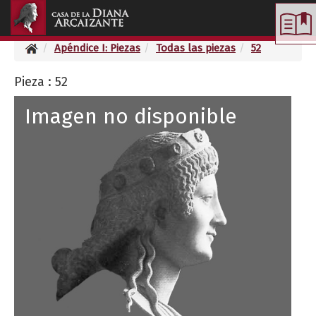
Toggle
navigation
Apéndice I: Piezas
Todas las piezas
52
Pieza : 52
Imagen no disponible