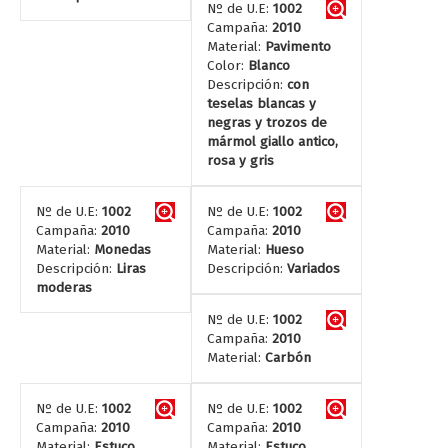
Nº de U.E:
1002
Campaña:
2010
Material:
Pavimento
Color:
Blanco
Descripción:
con
teselas blancas y
negras y trozos de
mármol giallo antico,
rosa y gris
Nº de U.E:
1002
Nº de U.E:
1002
Campaña:
2010
Campaña:
2010
Material:
Monedas
Material:
Hueso
Descripción:
Liras
Descripción:
Variados
moderas
Nº de U.E:
1002
Campaña:
2010
Material:
Carbón
Nº de U.E:
1002
Nº de U.E:
1002
Campaña:
2010
Campaña:
2010
Material:
Estuco
Material:
Estuco