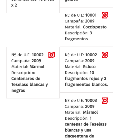
x 2
Nº de U.E:
10001
Campaña:
2009
Material:
Cocciopesto
Descripción:
3
fragmentos
Nº de U.E:
10002
Nº de U.E:
10002
Campaña:
2009
Campaña:
2009
Material:
Mármol
Material:
Estuco
Descripción:
Descripción:
10
Centenares de
fragmentos rojos y 3
Teselass blancas y
fragementos blancos.
negras
Nº de U.E:
10003
Campaña:
2009
Material:
Mármol
Descripción:
1
centenar de Teselass
blancas y una
cincuentena de