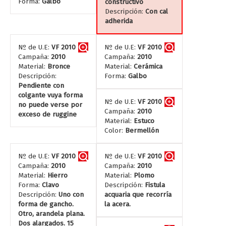
Forma:
Galbo
constructivo
Descripción:
Con cal
adherida
Nº de U.E:
VF 2010
Nº de U.E:
VF 2010
Campaña:
2010
Campaña:
2010
Material:
Bronce
Material:
Cerámica
Descripción:
Forma:
Galbo
Pendiente con
colgante vuya forma
Nº de U.E:
VF 2010
no puede verse por
Campaña:
2010
exceso de ruggine
Material:
Estuco
Color:
Bermellón
Nº de U.E:
VF 2010
Nº de U.E:
VF 2010
Campaña:
2010
Campaña:
2010
Material:
Hierro
Material:
Plomo
Forma:
Clavo
Descripción:
Fistula
Descripción:
Uno con
acquaria que recorría
forma de gancho.
la acera.
Otro, arandela plana.
Dos alargados. 15