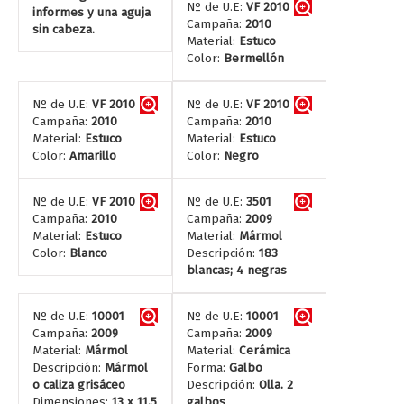
Nº de U.E:
VF 2010
informes y una aguja
Campaña:
2010
sin cabeza.
Material:
Estuco
Color:
Bermellón
Nº de U.E:
VF 2010
Nº de U.E:
VF 2010
Campaña:
2010
Campaña:
2010
Material:
Estuco
Material:
Estuco
Color:
Amarillo
Color:
Negro
Nº de U.E:
VF 2010
Nº de U.E:
3501
Campaña:
2010
Campaña:
2009
Material:
Estuco
Material:
Mármol
Color:
Blanco
Descripción:
183
blancas; 4 negras
Nº de U.E:
10001
Nº de U.E:
10001
Campaña:
2009
Campaña:
2009
Material:
Mármol
Material:
Cerámica
Descripción:
Mármol
Forma:
Galbo
o caliza grisáceo
Descripción:
Olla. 2
Dimensiones:
13 x 11,5
galbos