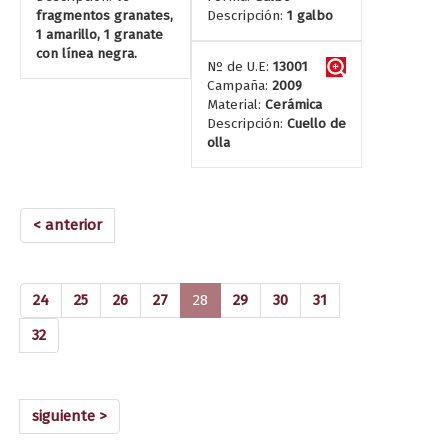
fragmentos granates,
Descripción:
1 galbo
1 amarillo, 1 granate
con línea negra.
Nº de U.E:
13001
Campaña:
2009
Material:
Cerámica
Descripción:
Cuello de
olla
< anterior
(current)
24
25
26
27
28
29
30
31
32
siguiente >