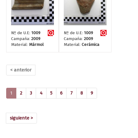
Nº de U.E:
1009
Nº de U.E:
1009
Campaña:
2009
Campaña:
2009
Material:
Mármol
Material:
Cerámica
< anterior
(current)
1
2
3
4
5
6
7
8
9
siguiente >