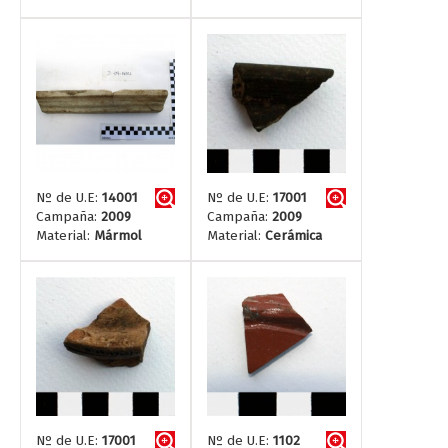
Nº de U.E:
14001
Nº de U.E:
17001
Campaña:
2009
Campaña:
2009
Material:
Mármol
Material:
Cerámica
Nº de U.E:
17001
Nº de U.E:
1102