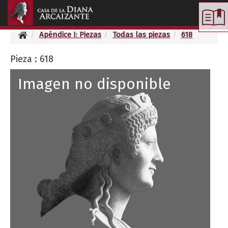
Toggle
navigation
Apéndice I: Piezas
Todas las piezas
618
Pieza : 618
Imagen no disponible