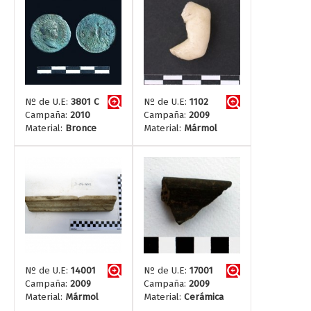
Nº de U.E:
3801 C
Nº de U.E:
1102
Campaña:
2010
Campaña:
2009
Material:
Bronce
Material:
Mármol
Nº de U.E:
14001
Nº de U.E:
17001
Campaña:
2009
Campaña:
2009
Material:
Mármol
Material:
Cerámica