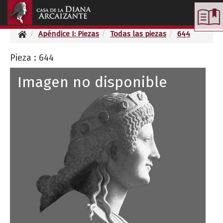
Toggle
navigation
Apéndice I: Piezas
Todas las piezas
644
Pieza : 644
Imagen no disponible