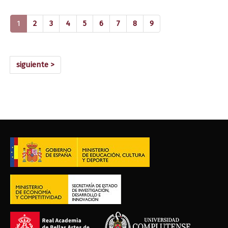
(current)
1
2
3
4
5
6
7
8
9
siguiente >