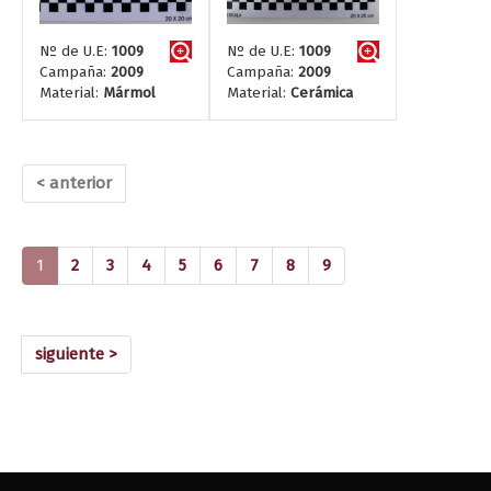
Nº de U.E:
1009
Nº de U.E:
1009
Campaña:
2009
Campaña:
2009
Material:
Mármol
Material:
Cerámica
< anterior
(current)
1
2
3
4
5
6
7
8
9
siguiente >