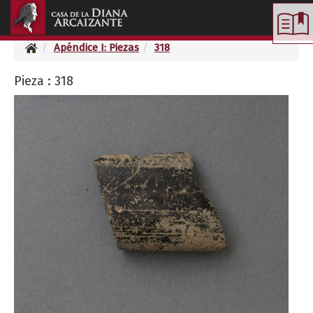
Toggle
navigation
Apéndice I: Piezas
318
Pieza : 318