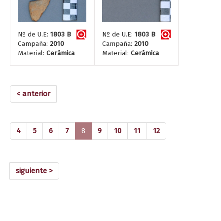
Nº de U.E:
1803 B
Nº de U.E:
1803 B
Campaña:
2010
Campaña:
2010
Material:
Cerámica
Material:
Cerámica
< anterior
(current)
4
5
6
7
8
9
10
11
12
siguiente >