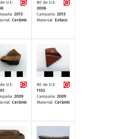
de U.E:
Nº de U.E:
06
3006
mpaña:
2013
Campaña:
2013
erial:
Cerámica
Material:
Estuco
de U.E:
Nº de U.E:
01
1102
mpaña:
2009
Campaña:
2009
erial:
Cerámica
Material:
Cerámica