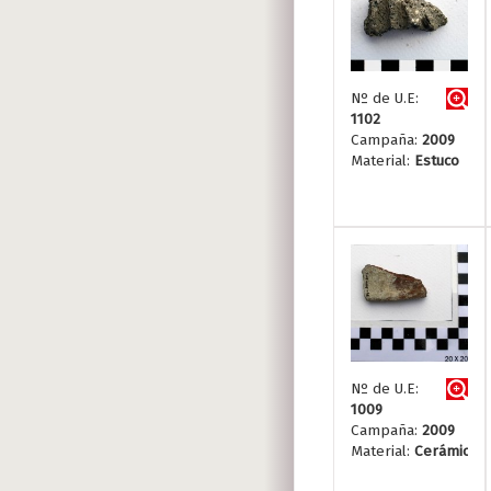
Nº de U.E:
1102
Campaña:
2009
Material:
Estuco
Nº de U.E:
1009
Campaña:
2009
Material:
Cerámica