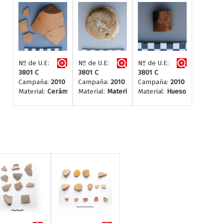
Nº de U.E:
Nº de U.E:
Nº de U.E:
3801 C
3801 C
3801 C
Campaña:
2010
Campaña:
2010
Campaña:
2010
Material:
Cerámica
Material:
Material constructivo
Material:
Hueso