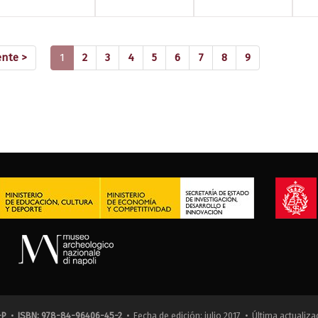
(current)
ente >
1
2
3
4
5
6
7
8
9
-P
•
ISBN: 978-84-96406-45-2
• Fecha de edición: julio 2017 • Última actualiza