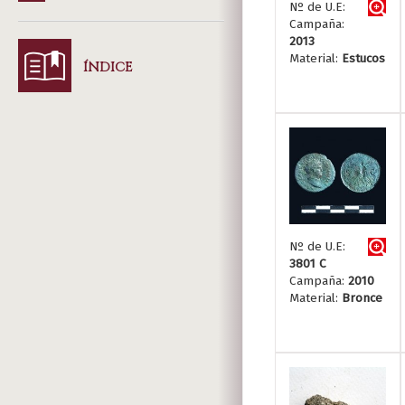
Nº de U.E:
Campaña:
2013
Material:
Estucos
ÍNDICE
Nº de U.E:
3801 C
Campaña:
2010
Material:
Bronce