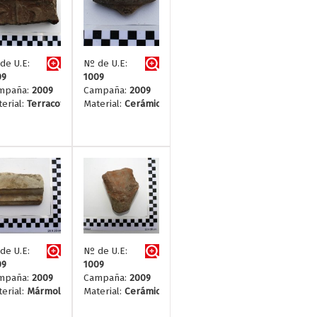
de U.E:
Nº de U.E:
09
1009
mpaña:
2009
Campaña:
2009
erial:
Terracotta
Material:
Cerámica
de U.E:
Nº de U.E:
09
1009
mpaña:
2009
Campaña:
2009
erial:
Mármol
Material:
Cerámica