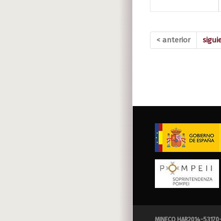
< anterior
sigui
MINECO HAR2014-53170