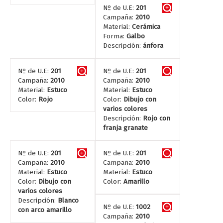
Nº de U.E:
201
Campaña:
2010
Material:
Cerámica
Forma:
Galbo
Descripción:
ánfora
Nº de U.E:
201
Nº de U.E:
201
Campaña:
2010
Campaña:
2010
Material:
Estuco
Material:
Estuco
Color:
Rojo
Color:
Dibujo con
varios colores
Descripción:
Rojo con
franja granate
Nº de U.E:
201
Nº de U.E:
201
Campaña:
2010
Campaña:
2010
Material:
Estuco
Material:
Estuco
Color:
Dibujo con
Color:
Amarillo
varios colores
Descripción:
Blanco
Nº de U.E:
1002
con arco amarillo
Campaña:
2010