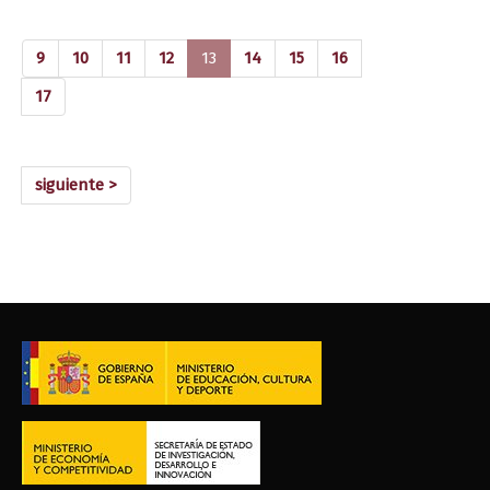
(current)
9
10
11
12
13
14
15
16
17
siguiente >