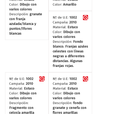
Color:
Dibujo con
Color:
Amarillo
varios colores
Descripción:
granate
Nº de U.E:
1002
con franja
Campaña:
2010
azulada/blanca y
Material:
Estuco
puntos/lfores
Color:
Dibujo con
blancas
varios colores
Descripción:
Fondo
blanco. Franjas azules
celestes con líneas
negras a diferentes
distancias. Algunas
franjas rojas.
Nº de U.E:
1002
Nº de U.E:
1002
Campaña:
2010
Campaña:
2010
Material:
Estuco
Material:
Estuco
Color:
Dibujo con
Color:
Dibujo con
varios colores
varios colores
Descripción:
Descripción:
fondo
Fragmento con
granate y cenefa con
celosía amarilla
flores amarillas