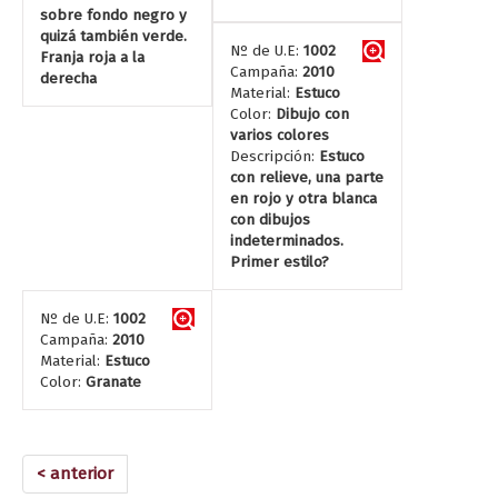
sobre fondo negro y
quizá también verde.
Nº de U.E:
1002
Franja roja a la
Campaña:
2010
derecha
Material:
Estuco
Color:
Dibujo con
varios colores
Descripción:
Estuco
con relieve, una parte
en rojo y otra blanca
con dibujos
indeterminados.
Primer estilo?
Nº de U.E:
1002
Campaña:
2010
Material:
Estuco
Color:
Granate
< anterior