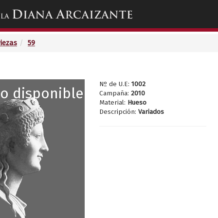
Toggle
navigation
Piezas
59
Nº de U.E:
1002
o disponible
Campaña:
2010
Material:
Hueso
Descripción:
Variados