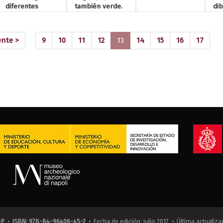
diferentes
también verde.
dib
distancias.
Franja roja a la
ind
Algunas franjas
derecha
Pri
rojas.
(current)
ente >
9
10
11
12
13
14
15
16
17
-P
•
ISBN: 978-84-96406-45-2
• Fecha de edición: julio 2017 • Última actualiza