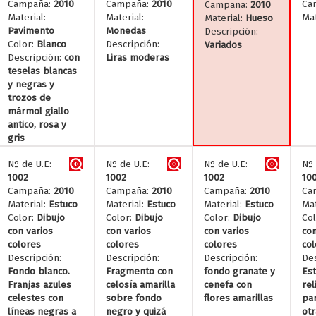
Campaña:
2010
Campaña:
2010
Ca
Campaña:
2010
Material:
Material:
Mat
Material:
Hueso
Pavimento
Monedas
Descripción:
Color:
Blanco
Descripción:
Variados
Descripción:
con
Liras moderas
teselas blancas
y negras y
trozos de
mármol giallo
antico, rosa y
gris
Nº de U.E:
Nº de U.E:
Nº de U.E:
Nº 
1002
1002
1002
10
Campaña:
2010
Campaña:
2010
Campaña:
2010
Ca
Material:
Estuco
Material:
Estuco
Material:
Estuco
Mat
Color:
Dibujo
Color:
Dibujo
Color:
Dibujo
Col
con varios
con varios
con varios
con
colores
colores
colores
col
Descripción:
Descripción:
Descripción:
Des
Fondo blanco.
Fragmento con
fondo granate y
Est
Franjas azules
celosía amarilla
cenefa con
rel
celestes con
sobre fondo
flores amarillas
par
líneas negras a
negro y quizá
otr