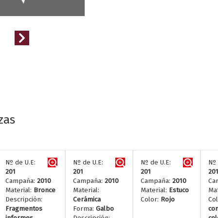
zas
Nº de U.E:
Nº de U.E:
Nº de U.E:
Nº 
201
201
201
20
Campaña:
2010
Campaña:
2010
Campaña:
2010
Ca
Material:
Bronce
Material:
Material:
Estuco
Mat
Descripción:
Cerámica
Color:
Rojo
Col
Fragmentos
Forma:
Galbo
con
informes
Descripción:
col