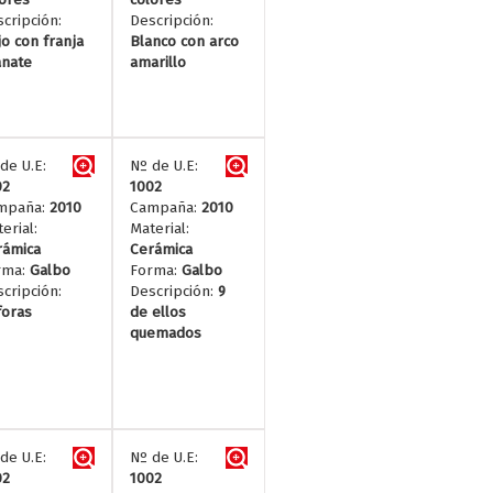
cripción:
Descripción:
o con franja
Blanco con arco
anate
amarillo
de U.E:
Nº de U.E:
02
1002
mpaña:
2010
Campaña:
2010
erial:
Material:
rámica
Cerámica
rma:
Galbo
Forma:
Galbo
cripción:
Descripción:
9
foras
de ellos
quemados
de U.E:
Nº de U.E:
02
1002