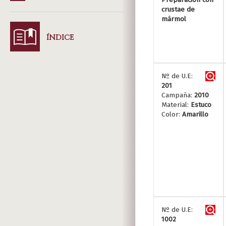
crustae de
mármol
ÍNDICE
Nº de U.E:
201
Campaña:
2010
Material:
Estuco
Color:
Amarillo
Nº de U.E:
1002