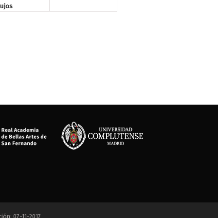
ujos
eterminados.
mer estilo?
ción: 07-11-2017