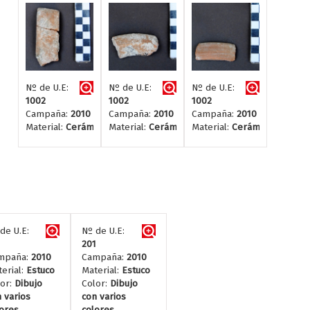
Nº de U.E:
Nº de U.E:
Nº de U.E:
1002
1002
1002
Campaña:
2010
Campaña:
2010
Campaña:
2010
Material:
Cerámica
Material:
Cerámica
Material:
Cerámica
de U.E:
Nº de U.E:
1
201
mpaña:
2010
Campaña:
2010
erial:
Estuco
Material:
Estuco
or:
Dibujo
Color:
Dibujo
 varios
con varios
ores
colores