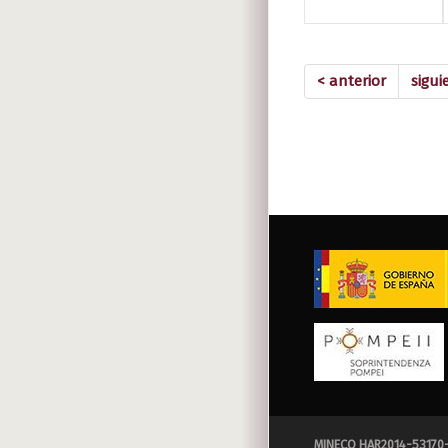
< anterior
sigui
MINECO HAR2014-53170