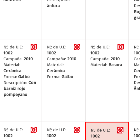
ánfora
Des
Roj
gr
Nº de U.E:
Nº de U.E:
Nº de U.E:
Nº 
1002
1002
1002
10
Campaña:
2010
Campaña:
2010
Campaña:
2010
Ca
Material:
Material:
Material:
Basura
Mat
Cerámica
Cerámica
Ce
Forma:
Galbo
Forma:
Galbo
Fo
Descripción:
Con
Des
barniz rojo
Án
pompeyano
Nº de U.E:
Nº de U.E:
Nº 
Nº de U.E:
1002
1002
10
1002