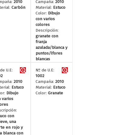
mpaña:
2010
Campaña:
2010
erial:
Carbón
Material:
Estuco
Color:
Dibujo
con varios
colores
Descripción:
granate con
franja
azulada/blanca y
puntos/lfores
blancas
de U.E:
Nº de U.E:
02
1002
mpaña:
2010
Campaña:
2010
erial:
Estuco
Material:
Estuco
or:
Dibujo
Color:
Granate
 varios
ores
cripción:
uco con
ieve, una
te en rojo y
a blanca con