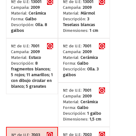
Nº de U.E:
13001
Nº de U.E:
13001
Campaña:
2009
Campaña:
2009
Material:
Cerámica
Material:
Mármol
Forma:
Galbo
Descripción:
3
Descripción:
Olla. 8
Teselass blancas
galbos
Dimensiones:
1 cm
Nº de U.E:
7001
Nº de U.E:
7001
Campaña:
2009
Campaña:
2009
Material:
Estuco
Material:
Cerámica
Descripción:
8
Forma:
Galbo
fragmentos blancos;
Descripción:
Olla. 3
5 rojos; 11 amarillos; 1
galbos
con dibujo circular en
blanco; 5 granates
Nº de U.E:
7001
Campaña:
2009
Material:
Cerámica
Forma:
Galbo
Descripción:
1 galbo
Dimensiones:
1,5 cm
Nº de U.E:
7003
Nº de U.E:
7003