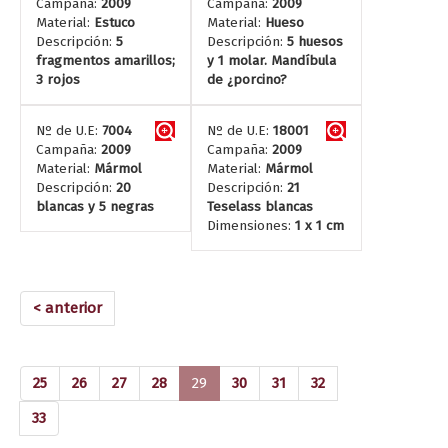
Campaña:
2009
Campaña:
2009
Material:
Estuco
Material:
Hueso
Descripción:
5
Descripción:
5 huesos
fragmentos amarillos;
y 1 molar. Mandíbula
3 rojos
de ¿porcino?
Nº de U.E:
7004
Nº de U.E:
18001
Campaña:
2009
Campaña:
2009
Material:
Mármol
Material:
Mármol
Descripción:
20
Descripción:
21
blancas y 5 negras
Teselass blancas
Dimensiones:
1 x 1 cm
< anterior
(current)
25
26
27
28
29
30
31
32
33