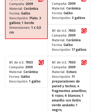
Campaña:
2009
Campaña:
2009
Material:
Cerámica
Material:
Cerámica
Forma:
Galbo
Forma:
Galbo
Descripción:
3 galbos
Descripción:
Plato. 3
galbos; 1 borde
Dimensiones:
1 x 0,5
Nº de U.E:
7003
cm
Campaña:
2009
Material:
Cerámica
Forma:
Galbo
Descripción:
17 galbos
Nº de U.E:
7003
Nº de U.E:
7003
Campaña:
2009
Campaña:
2009
Material:
Cerámica
Material:
Estuco
Forma:
Galbo
Descripción:
11
Descripción:
1 galbo
preparaciones de
pared y techos; 4
fragmentos amarillos;
6 rojos; 6 blancos; 1
amarillo con listón
verde azulado; 1
negro;