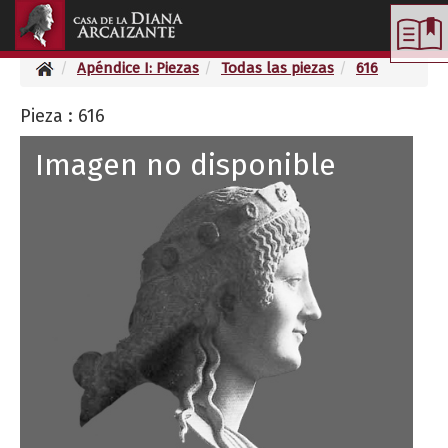
Toggle
navigation
Apéndice I: Piezas
Todas las piezas
616
Pieza : 616
Imagen no disponible