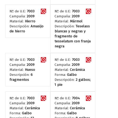
Nº de U.E:
7003
Nº de U.E:
7003
Campaña:
2009
Campaña:
2009
Material:
Hierro
Material:
Mármol
Descripción:
Amasijo
Descripción:
Teselass
de hierro
blancas y negras y
fragmento de
tesselatum con franja
negra
Nº de U.E:
7003
Nº de U.E:
7003
Campaña:
2009
Campaña:
2009
Material:
Hueso
Material:
Cerámica
Descripción:
6
Forma:
Galbo
fragmentos
Descripción:
2 galbos;
1 pie
Nº de U.E:
7003
Nº de U.E:
7004
Campaña:
2009
Campaña:
2009
Material:
Cerámica
Material:
Cerámica
Forma:
Galbo
Forma:
Galbo