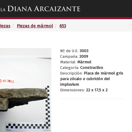
Toggle
navigation
Piezas
Piezas de mármol
653
Nº de U.E:
3003
Campaña:
2009
Material:
Mármol
Categoría:
Constructivo
Descripción:
Placa de mármol gris
para zócalo o cubrición del
impluvium
Dimensiones:
22 x 17,5 x 2