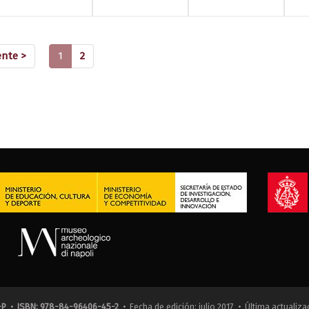
(current)
ente >
1
2
-P
•
ISBN: 978-84-96406-45-2
• Fecha de edición: julio 2017 • Última actualiza