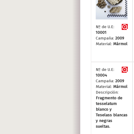
Nº de U.E:
10001
Campaña:
2009
Material:
Mármol
Nº de U.E:
10004
Campaña:
2009
Material:
Mármol
Descripción:
Fragmento de
tesselatum
blanco y
Teselass blancas
y negras
sueltas.