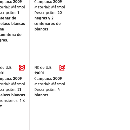
mpaña:
2009
Campaña:
2009
erial:
Mármol
Material:
Mármol
cripción:
1
Descripción:
20
ntenar de
negras y 2
elass blancas
centenares de
na
blancas
cuentena de
ras.
de U.E:
Nº de U.E:
001
19001
mpaña:
2009
Campaña:
2009
erial:
Mármol
Material:
Mármol
cripción:
21
Descripción:
4
elass blancas
blancas
mensiones:
1 x
cm