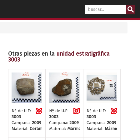
Otras piezas en la
unidad estratigráfica
3003
Nº de U.E:
Nº de U.E:
Nº de U.E:
3003
3003
3003
Campaña:
2009
Campaña:
2009
Campaña:
2009
Material:
Cerámica
Material:
Mármol y estuco
Material:
Mármol