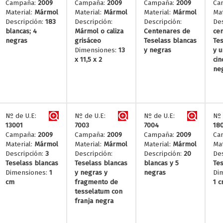
Campaña:
2009
Campaña:
2009
Campaña:
2009
Ca
Material:
Mármol
Material:
Mármol
Material:
Mármol
Mat
Descripción:
183
Descripción:
Descripción:
Des
blancas; 4
Mármol o caliza
Centenares de
ce
negras
grisáceo
Teselass blancas
Tes
Dimensiones:
13
y negras
y u
x 11,5 x 2
cin
neg
Nº de U.E:
Nº de U.E:
Nº de U.E:
Nº 
13001
7003
7004
18
Campaña:
2009
Campaña:
2009
Campaña:
2009
Ca
Material:
Mármol
Material:
Mármol
Material:
Mármol
Mat
Descripción:
3
Descripción:
Descripción:
20
Des
Teselass blancas
Teselass blancas
blancas y 5
Tes
Dimensiones:
1
y negras y
negras
Di
cm
fragmento de
1 
tesselatum con
franja negra