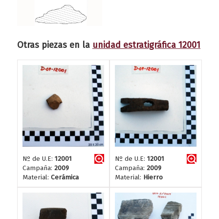
Otras piezas en la
unidad estratigráfica 12001
Nº de U.E:
12001
Nº de U.E:
12001
Campaña:
2009
Campaña:
2009
Material:
Cerámica
Material:
Hierro