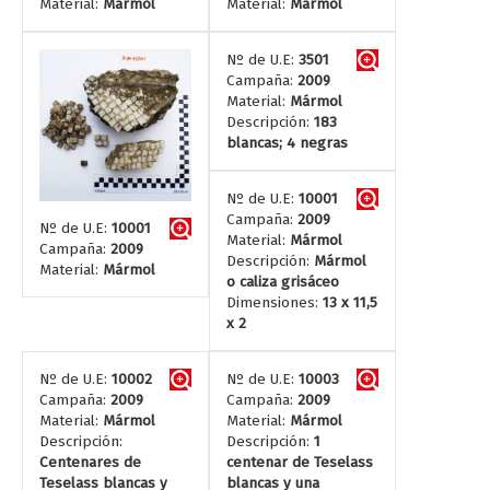
Material:
Mármol
Material:
Mármol
Nº de U.E:
3501
Campaña:
2009
Material:
Mármol
Descripción:
183
blancas; 4 negras
Nº de U.E:
10001
Campaña:
2009
Nº de U.E:
10001
Material:
Mármol
Campaña:
2009
Descripción:
Mármol
Material:
Mármol
o caliza grisáceo
Dimensiones:
13 x 11,5
x 2
Nº de U.E:
10002
Nº de U.E:
10003
Campaña:
2009
Campaña:
2009
Material:
Mármol
Material:
Mármol
Descripción:
Descripción:
1
Centenares de
centenar de Teselass
Teselass blancas y
blancas y una