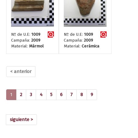
Nº de U.E:
1009
Nº de U.E:
1009
Campaña:
2009
Campaña:
2009
Material:
Mármol
Material:
Cerámica
< anterior
(current)
1
2
3
4
5
6
7
8
9
siguiente >