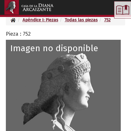
Toggle
navigation
Apéndice I: Piezas
Todas las piezas
752
Pieza : 752
Imagen no disponible