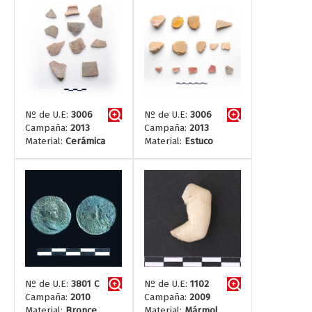
Nº de U.E:
3006
Nº de U.E:
3006
Campaña:
2013
Campaña:
2013
Material:
Cerámica
Material:
Estuco
Nº de U.E:
3801 C
Nº de U.E:
1102
Campaña:
2010
Campaña:
2009
Material:
Bronce
Material:
Mármol