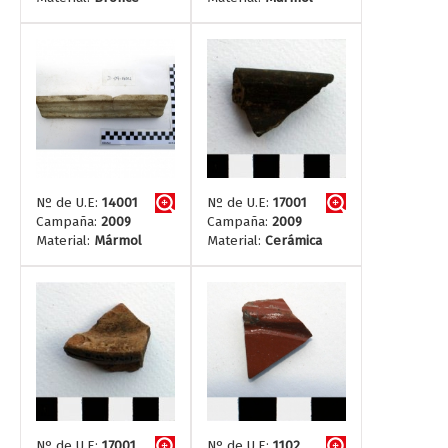
Nº de U.E:
14001
Nº de U.E:
17001
Campaña:
2009
Campaña:
2009
Material:
Mármol
Material:
Cerámica
Nº de U.E:
17001
Nº de U.E:
1102