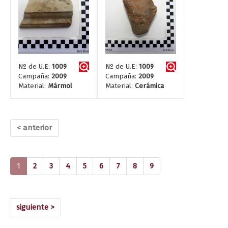
Nº de U.E:
1009
Nº de U.E:
1009
Campaña:
2009
Campaña:
2009
Material:
Mármol
Material:
Cerámica
< anterior
(current)
1
2
3
4
5
6
7
8
9
siguiente >