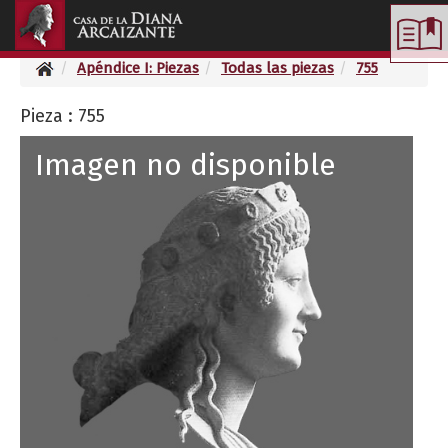
Toggle
navigation
Apéndice I: Piezas
Todas las piezas
755
Pieza : 755
Imagen no disponible