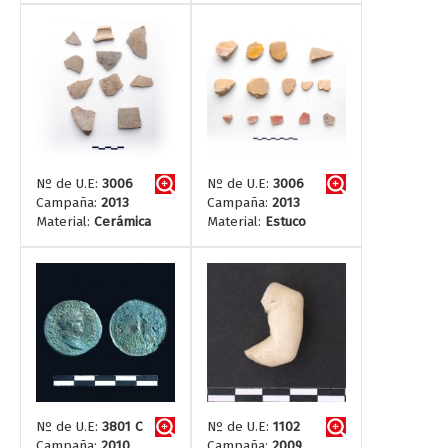
Nº de U.E:
3006
Nº de U.E:
3006
Campaña:
2013
Campaña:
2013
Material:
Cerámica
Material:
Estuco
Nº de U.E:
3801 C
Nº de U.E:
1102
Campaña:
2010
Campaña:
2009