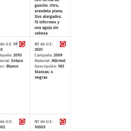
gancho. Otro,
arandela plana.
Dos alargados.
15 informes y
una aguja sin
cabeza.
de U.E:
VF
Nº de U.E:
10
3501
mpaña:
2010
Campaña:
2009
erial:
Estuco
Material:
Mármol
or:
Blanco
Descripción:
183
blancas; 4
negras
de U.E:
Nº de U.E:
002
10003