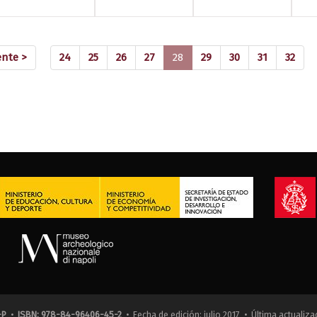
(current)
ente >
24
25
26
27
28
29
30
31
32
-P
•
ISBN: 978-84-96406-45-2
• Fecha de edición: julio 2017 • Última actualiza