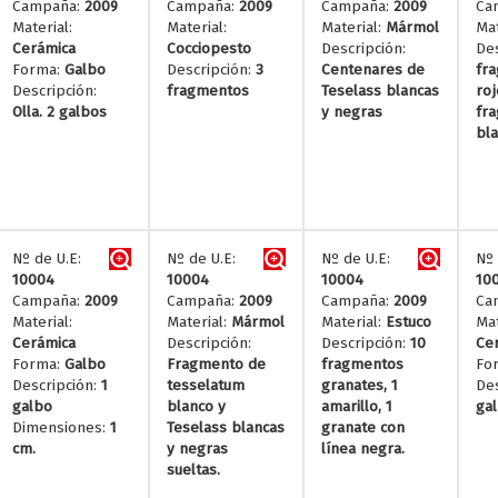
Campaña:
2009
Campaña:
2009
Campaña:
2009
Ca
Material:
Material:
Material:
Mármol
Mat
Cerámica
Cocciopesto
Descripción:
Des
Forma:
Galbo
Descripción:
3
Centenares de
fr
Descripción:
fragmentos
Teselass blancas
roj
Olla. 2 galbos
y negras
fr
bla
Nº de U.E:
Nº de U.E:
Nº de U.E:
Nº 
10004
10004
10004
10
Campaña:
2009
Campaña:
2009
Campaña:
2009
Ca
Material:
Material:
Mármol
Material:
Estuco
Mat
Cerámica
Descripción:
Descripción:
10
Ce
Forma:
Galbo
Fragmento de
fragmentos
Fo
Descripción:
1
tesselatum
granates, 1
Des
galbo
blanco y
amarillo, 1
ga
Dimensiones:
1
Teselass blancas
granate con
cm.
y negras
línea negra.
sueltas.