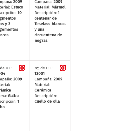
mpaña:
2009
Campaña:
2009
erial:
Estuco
Material:
Mármol
cripción:
10
Descripción:
1
agmentos
centenar de
os y 3
Teselass blancas
agementos
y una
ncos.
cincuentena de
negras.
de U.E:
Nº de U.E:
004
13001
mpaña:
2009
Campaña:
2009
erial:
Material:
rámica
Cerámica
rma:
Galbo
Descripción:
cripción:
1
Cuello de olla
lbo