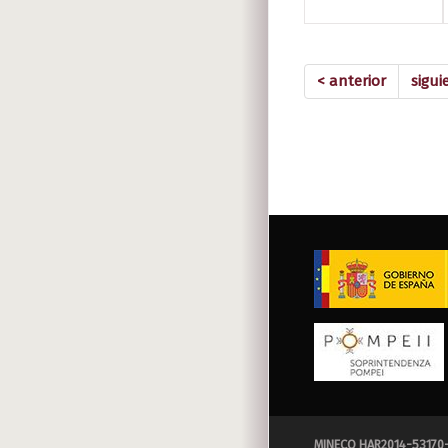
< anterior
sigui
MINECO HAR2014-53170