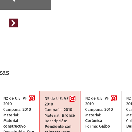
zas
Nº de U.E:
VF
Nº de U.E:
VF
Nº 
Nº de U.E:
VF
2010
2010
20
2010
Campaña:
2010
Campaña:
2010
Ca
Campaña:
2010
Material:
Material:
Mat
Material:
Bronce
Material
Cerámica
Col
Descripción:
constructivo
Forma:
Galbo
Be
Pendiente con
Descripción:
Con