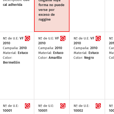
colgante vuya
cal adherida
forma no puede
verse por
exceso de
ruggine
Nº de U.E:
VF
Nº de U.E:
VF
Nº de U.E:
VF
Nº 
2010
2010
2010
20
Campaña:
2010
Campaña:
2010
Campaña:
2010
Ca
Material:
Estuco
Material:
Estuco
Material:
Estuco
Mat
Color:
Color:
Amarillo
Color:
Negro
Col
Bermellón
Nº de U.E:
Nº de U.E:
Nº de U.E:
Nº 
10001
10001
10002
10