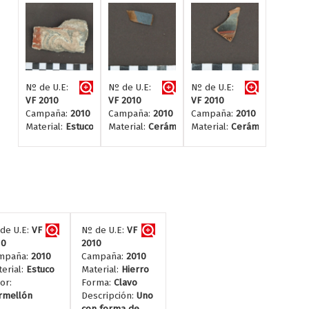
Nº de U.E:
Nº de U.E:
Nº de U.E:
VF 2010
VF 2010
VF 2010
Campaña:
2010
Campaña:
2010
Campaña:
2010
Material:
Estuco
Material:
Cerámica
Material:
Cerámica
de U.E:
VF
Nº de U.E:
VF
10
2010
mpaña:
2010
Campaña:
2010
erial:
Estuco
Material:
Hierro
or:
Forma:
Clavo
rmellón
Descripción:
Uno
con forma de