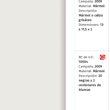
Campaña:
2009
Material:
Mármol
Descripción:
Mármol o caliza
grisáceo
Dimensiones:
13
x 11,5 x 2
Nº de U.E:
10004
Campaña:
2009
Material:
Mármol
Descripción:
20
negras y 2
centenares de
blancas