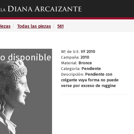
Toggle
navigation
Piezas
Todas las piezas
561
Nº de U.E:
VF 2010
o disponible
Campaña:
2010
Material:
Bronce
Categoría:
Pendiente
Descripción:
Pendiente con
colgante vuya forma no puede
verse por exceso de ruggine