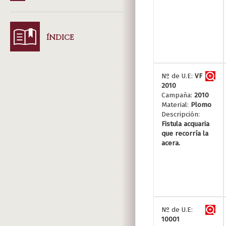
ÍNDICE
Nº de U.E:
VF
2010
Campaña:
2010
Material:
Plomo
Descripción:
Fistula acquaria
que recorría la
acera.
Nº de U.E:
10001