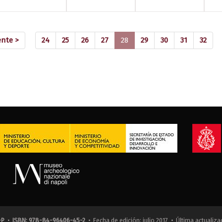
(current)
ente >
24
25
26
27
28
29
30
31
32
-P
•
ISBN: 978-84-96406-45-2
• Fecha de edición: julio 2017 • Última actualiza