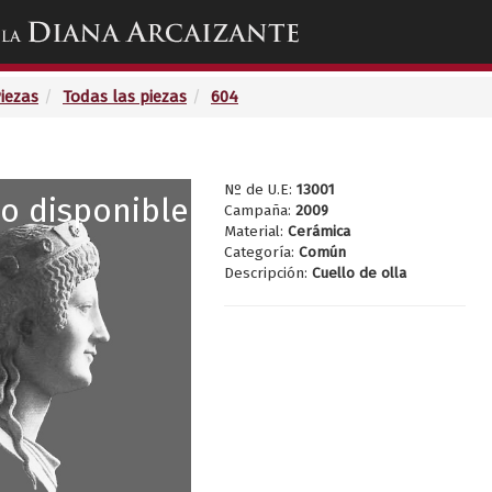
Toggle
navigation
Piezas
Todas las piezas
604
Nº de U.E:
13001
o disponible
Campaña:
2009
Material:
Cerámica
Categoría:
Común
Descripción:
Cuello de olla