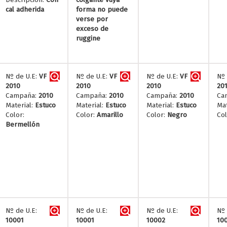
cal adherida
forma no puede
verse por
exceso de
ruggine
Nº de U.E:
VF
Nº de U.E:
VF
Nº de U.E:
VF
Nº 
2010
2010
2010
20
Campaña:
2010
Campaña:
2010
Campaña:
2010
Ca
Material:
Estuco
Material:
Estuco
Material:
Estuco
Mat
Color:
Color:
Amarillo
Color:
Negro
Col
Bermellón
Nº de U.E:
Nº de U.E:
Nº de U.E:
Nº 
10001
10001
10002
10