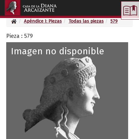
Toggle
navigation
Apéndice I: Piezas
Todas las piezas
579
Pieza : 579
Imagen no disponible