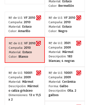
Material:
Estuco
Color:
Bermellón
Nº de U.E:
VF 2010
Nº de U.E:
VF 2010
Campaña:
2010
Campaña:
2010
Material:
Estuco
Material:
Estuco
Color:
Amarillo
Color:
Negro
Nº de U.E:
3501
Nº de U.E:
VF 2010
Campaña:
2009
Campaña:
2010
Material:
Mármol
Material:
Estuco
Descripción:
183
Color:
Blanco
blancas; 4 negras
Nº de U.E:
10001
Nº de U.E:
10001
Campaña:
2009
Campaña:
2009
Material:
Mármol
Material:
Cerámica
Descripción:
Mármol
Forma:
Galbo
o caliza grisáceo
Descripción:
Olla. 2
Dimensiones:
13 x 11,5
galbos
x 2