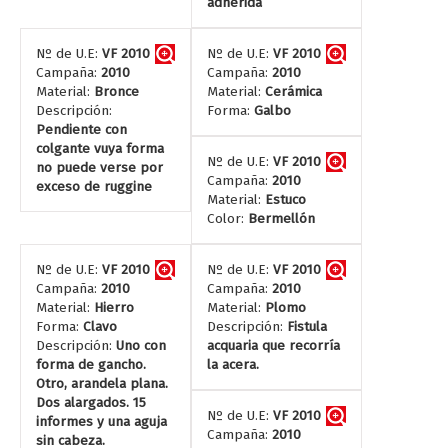
adherida
Nº de U.E:
VF 2010
Nº de U.E:
VF 2010
Campaña:
2010
Campaña:
2010
Material:
Bronce
Material:
Cerámica
Descripción:
Forma:
Galbo
Pendiente con
colgante vuya forma
Nº de U.E:
VF 2010
no puede verse por
Campaña:
2010
exceso de ruggine
Material:
Estuco
Color:
Bermellón
Nº de U.E:
VF 2010
Nº de U.E:
VF 2010
Campaña:
2010
Campaña:
2010
Material:
Hierro
Material:
Plomo
Forma:
Clavo
Descripción:
Fistula
Descripción:
Uno con
acquaria que recorría
forma de gancho.
la acera.
Otro, arandela plana.
Dos alargados. 15
Nº de U.E:
VF 2010
informes y una aguja
Campaña:
2010
sin cabeza.